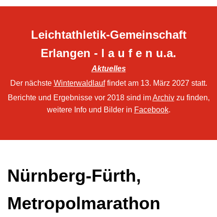
Leichtathletik-Gemeinschaft
Erlangen - l a u f e n u.a.
Aktuelles
Der nächste
Winterwaldlauf
findet am 13. März 2027 statt.
Berichte und Ergebnisse vor 2018 sind im
Archiv
zu finden,
weitere Info und Bilder in
Facebook
.
Nürnberg-Fürth,
Metropolmarathon