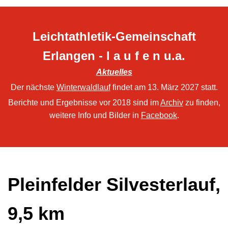
Leichtathletik-Gemeinschaft
Erlangen - l a u f e n u.a.
Aktuelles
Der nächste
Winterwaldlauf
findet am 13. März 2027 statt.
Berichte und Ergebnisse vor 2018 sind im
Archiv
zu finden,
weitere Info und Bilder in
Facebook
.
Pleinfelder Silvesterlauf,
9,5 km