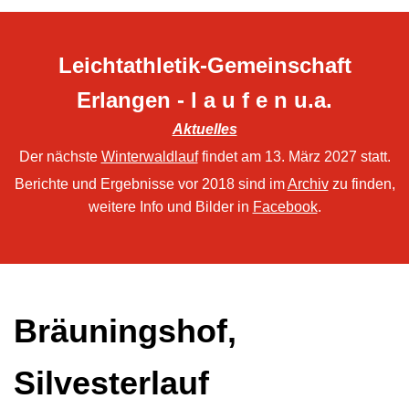
Leichtathletik-Gemeinschaft
Erlangen - l a u f e n u.a.
Aktuelles
Der nächste
Winterwaldlauf
findet am 13. März 2027 statt.
Berichte und Ergebnisse vor 2018 sind im
Archiv
zu finden,
weitere Info und Bilder in
Facebook
.
Bräuningshof,
Silvesterlauf