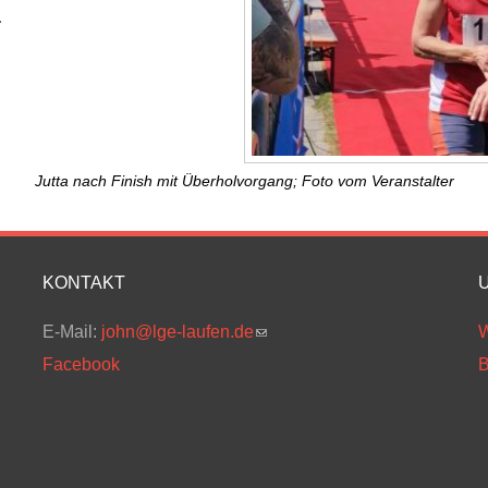
.
Jutta nach Finish mit Überholvorgang; Foto vom Veranstalter
KONTAKT
E-Mail:
john@lge-laufen.de
(link sends e-mail)
W
Facebook
B