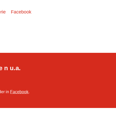
rie
Facebook
e n u.a.
der in
Facebook
.