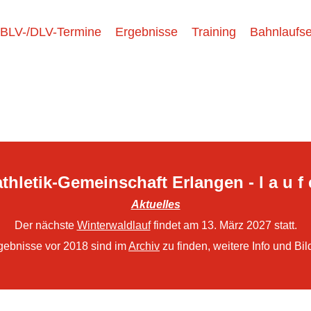
BLV-/DLV-Termine
Ergebnisse
Training
Bahnlaufse
thletik-Gemeinschaft Erlangen - l a u f 
Aktuelles
Der nächste
Winterwaldlauf
findet am 13. März 2027 statt.
gebnisse vor 2018 sind im
Archiv
zu finden, weitere Info und Bil