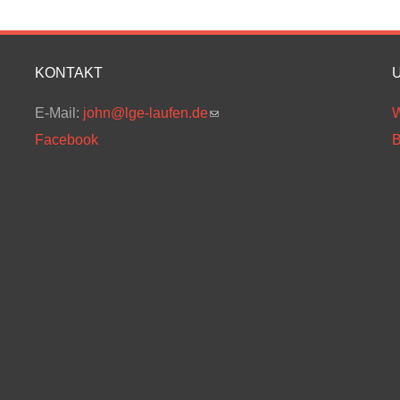
KONTAKT
E-Mail:
john@lge-laufen.de
(link sends e-mail)
W
Facebook
B