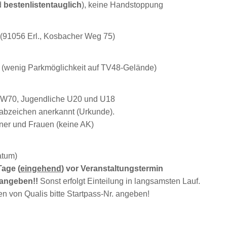
d
bestenlistentauglich
), keine Handstoppung
(91056 Erl., Kosbacher Weg 75)
 (wenig Parkmöglichkeit auf TV48-Gelände)
/W70, Jugendliche U20 und U18
tabzeichen anerkannt (Urkunde).
nner und Frauen (keine AK)
atum)
Tage (
eingehend
) vor Veranstaltungstermin
 angeben!!
Sonst erfolgt Einteilung in langsamsten Lauf.
hen von Qualis bitte Startpass-Nr. angeben!