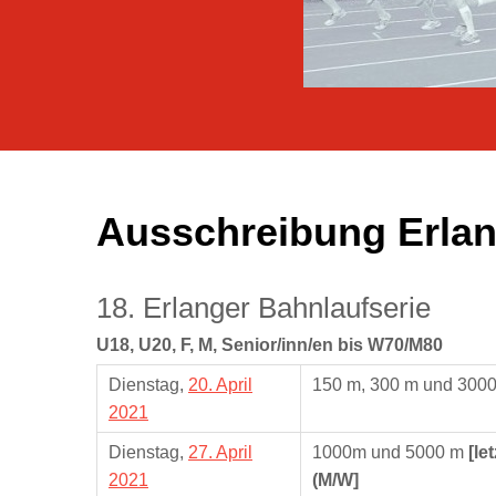
Ausschreibung Erlan
18. Erlanger Bahnlaufserie
U18, U20, F, M, Senior/inn/en bis W70/M80
Dienstag,
20. April
150 m, 300 m und 300
2021
Dienstag,
27. April
1000m und 5000 m
[le
2021
(M/W]