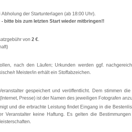
 Abholung der Startunterlagen (ab 18:00 Uhr).
e - bitte bis zum letzten Start wieder mitbringen!!
satzgebühr von
2 €
.
aft)
ollen, nach den Läufen; Urkunden werden ggf. nachgereicht
kische/r Meister/in erhält ein Stoffabzeichen.
ranstalter gespeichert und veröffentlicht. Dem stimmen di
(Internet, Presse) ist der Namen des jeweiligen Fotografen anz
igt und die erbrachte Leistung findet Eingang in die Bestenlist
er Veranstalter keine Haftung. Es gelten die Bestimmung
eisterschaften.