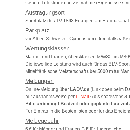
Generell elektronische Zeitnahme (Ergebnisse sin
Austra
g
un
g
sort
Sportplatz des TV 1848 Erlangen am Europakanal 
Park
p
latz
vor Albert-Schweizer-Gymnasium (Dompfaffstraße)
Wertun
g
sklassen
Männer und Frauen, Altersklassen M/W30 bis M80
Die jeweilige Leistung wird auch für das BLV-Spor
Mittelfränkische Meisterschaft über 5000 m für Mä
Meldun
g
en
Online-Meldung über
LADV.de
(Link oben beim D
nur ausnahmsweise per
E-Mail
(link sends e-mail)
bis spätestens
3 
Bitte unbedingt Bestzeit oder geplante Laufzeit
Für Eintrag in die Bestenlisten oder für das Erreic
Melde
g
ebühr
6 €
für Männer und Frauen,
3 €
für Jugendliche.