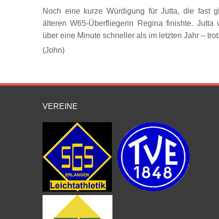
Noch eine kurze Würdigung für Jutta, die fast gl
älteren W65-Überfliegerin Regina finishte. Jutt
über eine Minute schneller als im letzten Jahr – trotz 
(John)
VEREINE