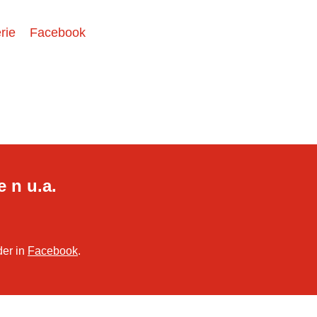
rie
Facebook
e n u.a.
der in
Facebook
.