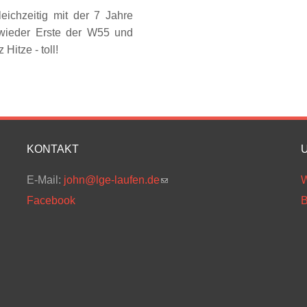
eichzeitig mit der 7 Jahre
a wieder Erste der W55 und
Hitze - toll!
KONTAKT
E-Mail:
john@lge-laufen.de
(link sends e-mail)
W
Facebook
B