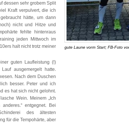
uf dessen sehr grobem Split
el Kraft verpulvert, die ich
gebraucht hätte, um dann
noch) nicht und Hitze und
ohärte fehlte hintenraus
raining jeden Mittwoch im
ers halt nicht trotz meiner
gute Laune vorm Start; FB-Foto vo
ner guten Laufleistung (!)
Lauf ausgemergelt hatte.
 gewesen. Nach dem Duschen
ich besser. Peter und ich
 es hat sich nicht gelohnt.
Flasche Wein. Meinem „Ich
s anderes.“ entgegnet. Bei
chinderei des ältesten
ng für die Tempohärte, aber