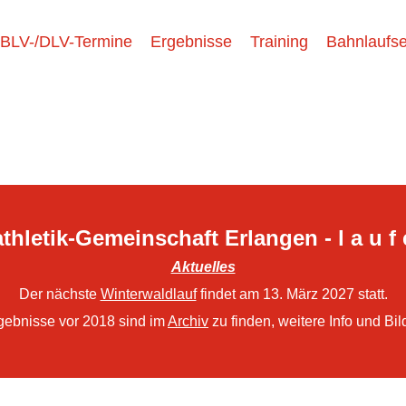
BLV-/DLV-Termine
Ergebnisse
Training
Bahnlaufse
thletik-Gemeinschaft Erlangen - l a u f 
Aktuelles
Der nächste
Winterwaldlauf
findet am 13. März 2027 statt.
gebnisse vor 2018 sind im
Archiv
zu finden, weitere Info und Bil