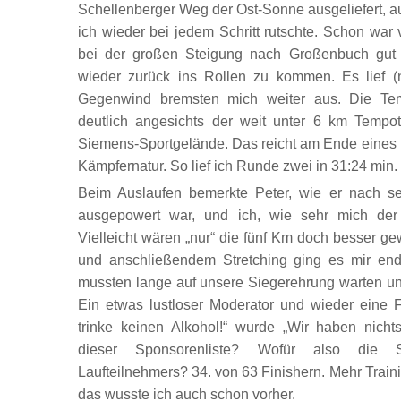
Schellenberger Weg der Ost-Sonne ausgeliefert, a
ich wieder bei jedem Schritt rutschte. Schon war vi
bei der großen Steigung nach Großenbuch gut 
wieder zurück ins Rollen zu kommen. Es lief (
Gegenwind bremsten mich weiter aus. Die Temp
deutlich angesichts der weit unter 6 km Tempot
Siemens-Sportgelände. Das reicht am Ende eines 10
Kämpfernatur. So lief ich Runde zwei in 31:24 min.
Beim Auslaufen bemerkte Peter, wie er nach sei
ausgepowert war, und ich, wie sehr mich der 
Vielleicht wären „nur“ die fünf Km doch besser
und anschließendem Stretching ging es mir endl
mussten lange auf unsere Siegerehrung warten und
Ein etwas lustloser Moderator und wieder eine 
trinke keinen Alkohol!“ wurde „Wir haben nicht
dieser Sponsorenliste? Wofür also die S
Laufteilnehmers? 34. von 63 Finishern. Mehr Traini
das wusste ich auch schon vorher.